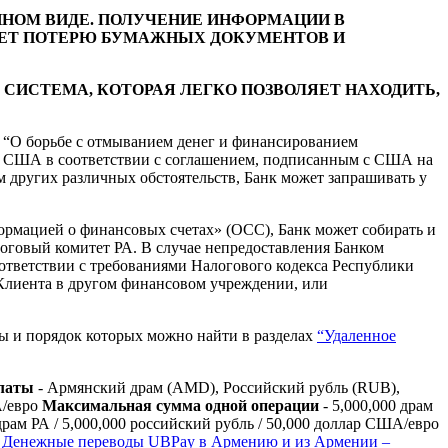
ННОМ ВИДЕ. ПОЛУЧЕНИЕ ИНФОРМАЦИИ В
ХУЕТ ПОТЕРЮ БУМАЖНЫХ ДОКУМЕНТОВ И
 СИСТЕМА, КОТОРАЯ ЛЕГКО ПОЗВОЛЯЕТ НАХОДИТЬ,
А “О борьбе с отмыванием денег и финансированием
ком США в соответствии с соглашением, подписанным с США на
м других различных обстоятельств, Банк может запрашивать у
формацией о финансовых счетах» (ОСС), Банк может собирать и
оговый комитет РА. В случае непредоставления Банком
ответствии с требованиями Налогового кодекса Республики
 Клиента в другом финансовом учреждении, или
фы и порядок которых можно найти в разделах
“Удаленное
латы
- Армянский драм (AMD), Российский рубль (RUB),
А/евро
Максимальная сумма одной операции
- 5,000,000 драм
драм РА / 5,000,000 российский рубль / 50,000 доллар США/евро
-
Денежные переводы UBPay в Армению и из Армении –