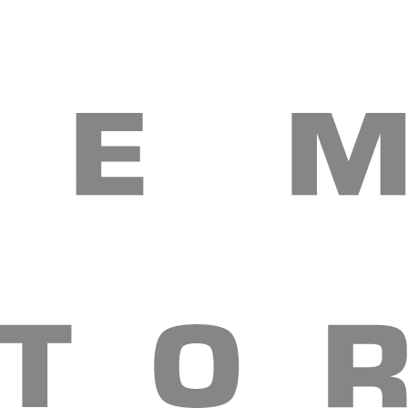
е расходы
ия счета (включая НДС):
В помещениях Банка, по
аются путем переговоров между сторонами, а в случае
 рассматривает жалобу-претензию Клиента, если она подана в
ельный ответ на жалобу, поданную Клиентом, в течение 10
имирителю финансовой системы в соответствии с Законом РА “О
сть, установленную законодательством РА.