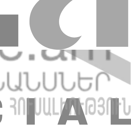
енные курсы:
РА
 перевода.
ения клиента Банк может на основании принципа «Знай своего
авать дополнительные вопросы в ходе устного общения.
в отделениях банка, по электронной почте, через интернет/