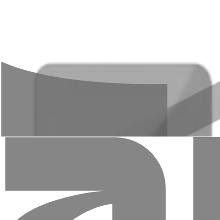
предъявить документ, удостоверяющий личность
указать реквизиты получателя
подписать форму, подтверждающую перевод
оплатить сумму перевода и комиссию
Для получения быстрого денежного перевода нео
предъявить документ, удостоверяющий личность
указать контрольный (уникальный) номер быстрого пере
указать валюту и сумму перевода
подписать форму, подтверждающую получение перевода
В ходе транзакции банк предоставляет отправителю специаль
получателю только при указании контрольного номера.
Общие условия осуществления переводов через системы б
Быстрые денежные переводы могут отправлять и получать 
Независимо от валюты перевода, комиссия взимается с о
Для отправки быстрого денежного перевода необходимо:
предъявить документ, удостоверяющий личность
указать реквизиты получателя
подписать форму, подтверждающую перевод