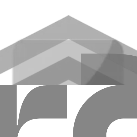
бходимо:
вода
ный контрольный номер, генерированный системой, который отп
ыстрых денежных переводов (далее — Быстрые денежные пер
как клиенты с банковским счетом, так и без него, физические ли
тправителя в драмах РА и рассчитывается по курсу Центрального