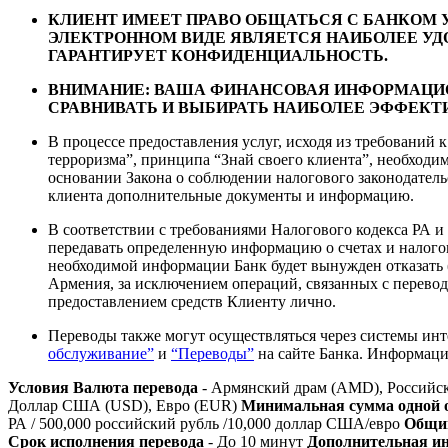
КЛИЕНТ ИМЕЕТ ПРАВО ОБЩАТЬСЯ С БАНКОМ 
ЭЛЕКТРОННОМ ВИДЕ ЯВЛЯЕТСЯ НАИБОЛЕЕ УД
ГАРАНТИРУЕТ КОНФИДЕНЦИАЛЬНОСТЬ.
ВНИМАНИЕ: ВАША ФИНАНСОВАЯ ИНФОРМАЦИ
СРАВНИВАТЬ И ВЫБИРАТЬ НАИБОЛЕЕ ЭФФЕКТ
В процессе предоставления услуг, исходя из требований
терроризма”, принципа “Знай своего клиента”, необход
основании Закона о соблюдении налогового законодатель
клиента дополнительные документы и информацию.
В соответствии с требованиями Налогового кодекса РА и
передавать определенную информацию о счетах и налого
необходимой информации Банк будет вынужден отказать 
Армения, за исключением операций, связанных с перевод
предоставлением средств Клиенту лично.
Переводы также могут осуществляться через системы инт
обслуживание”
и
“Переводы”
на сайте Банка. Информац
Условия
Валюта перевода
- Армянский драм (AMD), Российс
Доллар США (USD), Евро (EUR)
Минимальная сумма одной 
РА / 500,000 российский рубль /10,000 доллар США/евро
Общий
Срок исполнения перевода
- До 10 минут
Дополнительная ин