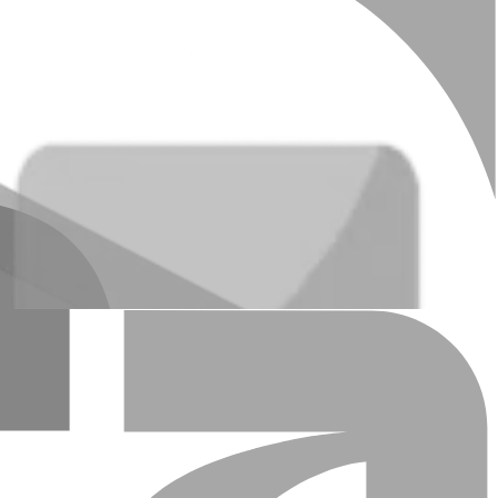
равитель должен сообщить получателю. Перевод выплачивается
еводы)։
ца старше 18 лет.
 банка РА на момент операции.