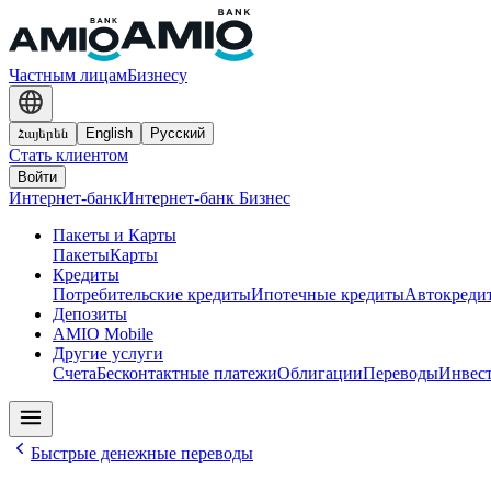
Частным лицам
Бизнесу
Հայերեն
English
Русский
Стать клиентом
Войти
Интернет-банк
Интернет-банк Бизнес
Пакеты и Карты
Пакеты
Карты
Кредиты
Потребительские кредиты
Ипотечные кредиты
Автокреди
Депозиты
AMIO Mobile
Другие услуги
Cчета
Бесконтактные платежи
Облигации
Переводы
Инвес
Быстрые денежные переводы