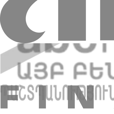
оплатить сумму перевода и комиссию
Для получения быстрого денежного перевода необходимо:
предъявить документ, удостоверяющий личность
указать контрольный (уникальный) номер быстрого пере
указать валюту и сумму перевода
подписать форму, подтверждающую получение перевода
Для клиентов, получающих переводы через системы быстр
Доллар США: курс безналичной покупки доллара США, д
Евро: курс безналичной покупки евро, действующий в Ба
Российский рубль: курс безналичной покупки российског
За каждый отправленный/оплаченный перевод банк пред
В соответствии с Законом РА «О борьбе с отмыванием де
клиента» (Know Your Client, KYC) запрашивать у клиен
Предоставление справки:
Информация о счете, остатке на сче
мобильный банкинг (включая НДС).
На армянском языке - 2 000 драм РА