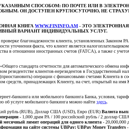
УКАЗАННЫМ СПОСОБОМ: ПО ПОЧТЕ ИЛИ В ЭЛЕКТРО
ОБНЫМ. ОН ДОСТУПЕН КРУГЛОСУТОЧНО, НЕ СТРА
ОННАЯ КНИГА
WWW.FININFO.AM
- ЭТО ЭЛЕКТРОННАЯ
ИВНЫЙ ВАРИАНТ ИНДИВИДУАЛЬНЫХ УСЛУГ.
 к проверке благонадежности клиента, установленных Законом Р
имости уточнения факта, что клиент является налогоплательщи
ства в отношении иностранных счетов (FATCA), а также с учето
 «Общего стандарта отчетности для автоматического обмена ин
вом резидентстве клиентов-нерезидентов в Государственный нал
(приостановить) операции с финансовыми счетами Клиента в со
ом средств, принадлежащих Клиенту, на счет, открытый на имя
ернет-банкинга или мобильного банкинга Банка, условия, тари
ию об услуге мобильного банкинга можно найти
здесь
.
кий рубль (RUB), Доллар США (USD), Евро (EUR)
Валюта вып
операции
- 1,000 драм РА / 100 российский рубль / 2 доллар СШ
 месячный лимит операций для одного клиента
- 20,000,000 
формация на сайте системы UBPay: UBPay Money Transfers