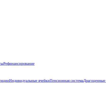
ты
Рефинансирование
тиции
Индивидуальные ячейки
Пенсионная система
Драгоценные