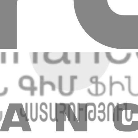
вода
ых денежных переводов, действуют следующие льготные обм
ействующий в Банке на момент операции + 2 драм РА
нке на момент операции + 2 драм РА
о рубля, действующий в Банке на момент операции + 0.05 драм 
оставляет клиенту квитанцию, подтверждающую отправку/оплату
нег и финансированием терроризма», в целях надлежащего изуч
та дополнительные документы или иную информацию, а также зад
те, операциях, совершенных с открытием или без открытия счета 